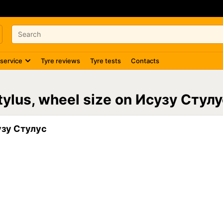
 service
Tyre reviews
Tyre tests
Contacts
tylus, wheel size on Исузу Стулу
узу Стулус