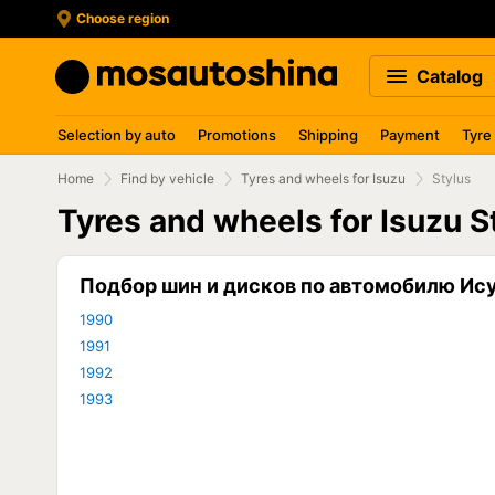
Choose region
Catalog
Selection by auto
Promotions
Shipping
Payment
Tyre
Home
Find by vehicle
Tyres and wheels for Isuzu
Stylus
Tyres and wheels for Isuzu S
Подбор шин и дисков по автомобилю Ис
1990
1991
1992
1993