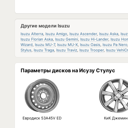
Другие модели Isuzu
Isuzu Alterra
,
Isuzu Amigo
,
Isuzu Ascender
,
Isuzu Aska
,
Isu
Isuzu Florian Aska
,
Isuzu Gemini
,
Isuzu Hi-Lander
,
Isuzu Ho
Wizard
,
Isuzu MU-7
,
Isuzu MU-X
,
Isuzu Oasis
,
Isuzu Pa Nero
Stylus
,
Isuzu Traga
,
Isuzu Traviz
,
Isuzu Trooper
,
Isuzu VehiC
Параметры дисков на Исузу Стулус
Евродиск 53A45V ED
КиК Джемин