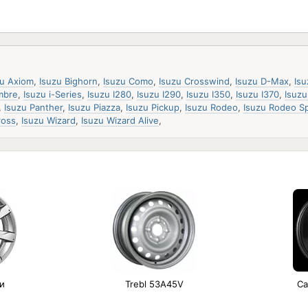
zu Axiom
,
Isuzu Bighorn
,
Isuzu Como
,
Isuzu Crosswind
,
Isuzu D-Max
,
Is
mbre
,
Isuzu i-Series
,
Isuzu I280
,
Isuzu I290
,
Isuzu I350
,
Isuzu I370
,
Isuzu
,
Isuzu Panther
,
Isuzu Piazza
,
Isuzu Pickup
,
Isuzu Rodeo
,
Isuzu Rodeo S
ross
,
Isuzu Wizard
,
Isuzu Wizard Alive
,
и
Trebl 53A45V
Ca