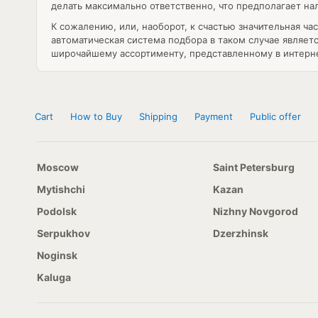
делать максимально ответственно, что предполагает нал
К сожалению, или, наоборот, к счастью значительная ч
автоматическая система подбора в таком случае являет
широчайшему ассортименту, представленному в интерн
Cart
How to Buy
Shipping
Payment
Public offer
Moscow
Saint Petersburg
Mytishchi
Kazan
Podolsk
Nizhny Novgorod
Serpukhov
Dzerzhinsk
Noginsk
Kaluga