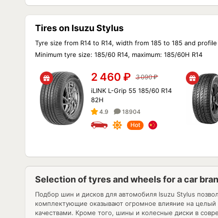
Tires on Isuzu Stylus
Tyre size from R14 to R14, width from 185 to 185 and profil
Minimum tyre size: 185/60 R14, maximum: 185/60H R14
2 460
₽
3 090
₽
iLINK L-Grip 55 185/60 R14
82H
4.9
18904
Hot
Selection of tyres and wheels for a car bra
Подбор шин и дисков для автомобиля
Isuzu Stylus
позвол
комплектующие оказывают огромное влияние на целый р
качествами. Кроме того, шины и колесные диски в сов