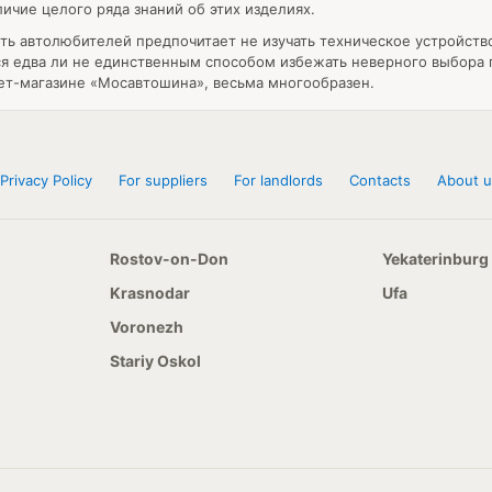
ичие целого ряда знаний об этих изделиях.
асть автолюбителей предпочитает не изучать техническое устройст
ся едва ли не единственным способом избежать неверного выбора п
ет-магазине «Мосавтошина», весьма многообразен.
Privacy Policy
For suppliers
For landlords
Contacts
About u
Rostov-on-Don
Yekaterinburg
Krasnodar
Ufa
Voronezh
Stariy Oskol