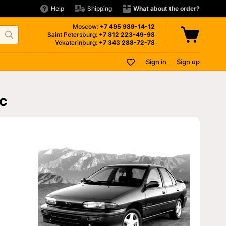
Help
Shipping
What about the order?
Moscow:
+7 495
989-14-12
Saint Petersburg:
+7 812
223-49-98
Yekaterinburg:
+7 343
288-72-78
Sign in
Sign up
с