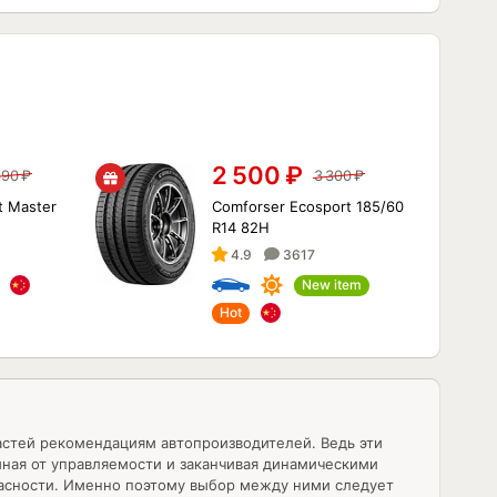
2 500
₽
890
₽
3 300
₽
t Master
Comforser Ecosport 185/60
R14 82H
4.9
3617
New item
Hot
астей рекомендациям автопроизводителей. Ведь эти
ная от управляемости и заканчивая динамическими
пасности. Именно поэтому выбор между ними следует