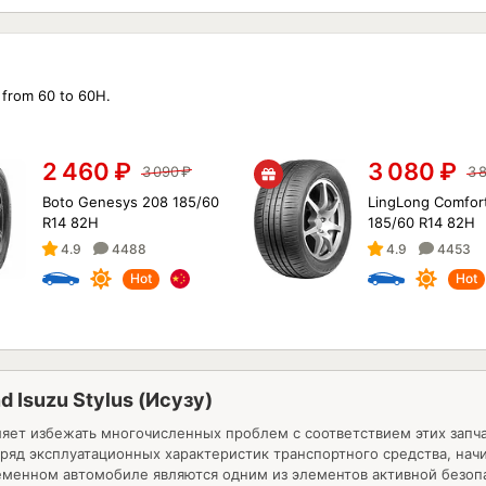
e from 60 to 60H.
2 460
₽
3 080
₽
3 090
₽
3 
Boto Genesys 208 185/60
LingLong Comfor
R14 82H
185/60 R14 82H
4.9
4488
4.9
4453
Hot
Hot
nd Isuzu Stylus (Исузу)
яет избежать многочисленных проблем с соответствием этих запч
яд эксплуатационных характеристик транспортного средства, начи
ременном автомобиле являются одним из элементов активной безо