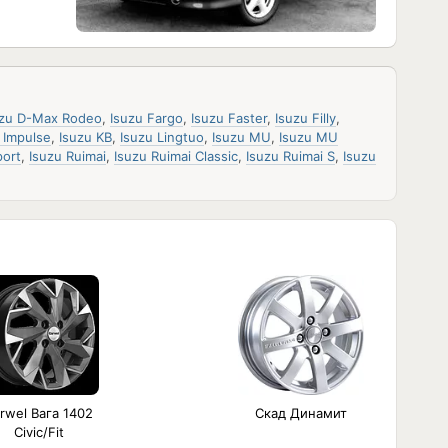
uzu D-Max Rodeo
,
Isuzu Fargo
,
Isuzu Faster
,
Isuzu Filly
,
 Impulse
,
Isuzu KB
,
Isuzu Lingtuo
,
Isuzu MU
,
Isuzu MU
port
,
Isuzu Ruimai
,
Isuzu Ruimai Classic
,
Isuzu Ruimai S
,
Isuzu
rwel Вага 1402
Скад Динамит
Civic/Fit