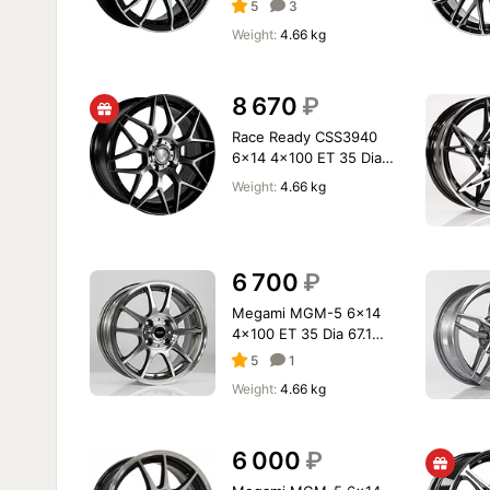
5
3
Weight:
4.66 kg
8 670
₽
Race Ready CSS3940
6x14 4x100 ET 35 Dia
60.1 B-P
Weight:
4.66 kg
6 700
₽
Megami MGM-5 6x14
4x100 ET 35 Dia 67.1
HBFP
5
1
Weight:
4.66 kg
6 000
₽