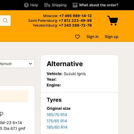
Help
Shipping
What about the order?
Moscow:
+7 495
989-14-12
Saint Petersburg:
+7 812
223-49-98
Yekaterinburg:
+7 343
288-72-78
Sign in
Sign up
Alternative
Vehicle:
Suzuki Ignis
Year:
Engine:
Tyres
Original size
₽
165/70 R14
175/65 R14
GM-23 6x14
185/60 R14
5 Dia 67.1 gmf