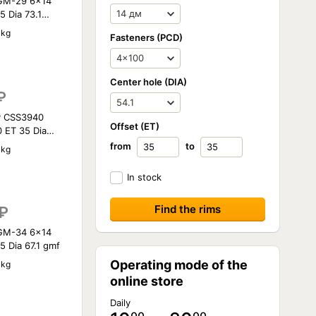
GM-29 6x14
5 Dia 73.1
 kg
Fasteners (PCD)
Center hole (DIA)
₽
y CSS3940
Offset (ET)
 ET 35 Dia
from
to
 kg
In stock
₽
GM-34 6x14
5 Dia 67.1 gmf
Operating mode of the
 kg
online store
Daily