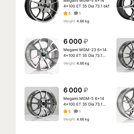
Megami MGM-5 6x14
4x100 ET 35 Dia 73.1 bkf
5
1
Weight:
4.66 kg
6 000
₽
Megami MGM-23 6x14
4x100 ET 35 Dia 73.1
gmf
Weight:
4.66 kg
6 000
₽
Megami MGM-5 6x14
4x100 ET 35 Dia 73.1
gmf
5
1
Weight:
4.66 kg