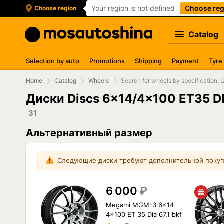
Your region is not defined
Choose reg
Choose region
Catalog
Selection by auto
Promotions
Shipping
Payment
Tyre
Home
Catalog
Wheels
Search for wheels by specificati
Диски Discs 6x14/4x100 ET35 DIA
31
Альтернативный размер
Следующие диски требуют дополнительной покуп
6 000
₽
Megami MGM-3 6x14
4x100 ET 35 Dia 67.1 bkf