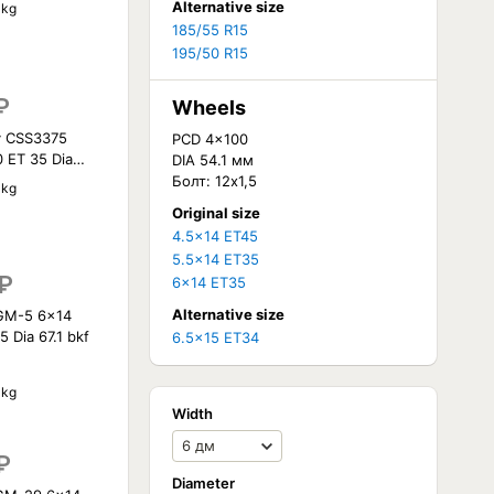
Alternative size
 kg
185/55 R15
195/50 R15
₽
Wheels
y CSS3375
PCD 4x100
 ET 35 Dia
DIA 54.1 мм
Болт: 12x1,5
 kg
Original size
4.5x14 ET45
5.5x14 ET35
₽
6x14 ET35
Alternative size
GM-5 6x14
 Dia 67.1 bkf
6.5x15 ET34
 kg
Width
₽
Diameter