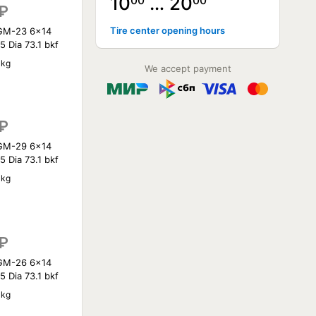
10
… 20
00
00
₽
Tire center opening hours
GM-23 6x14
 Dia 73.1 bkf
 kg
We accept payment
₽
GM-29 6x14
 Dia 73.1 bkf
 kg
₽
GM-26 6x14
 Dia 73.1 bkf
 kg