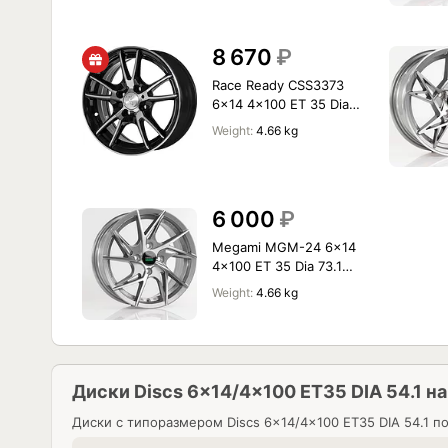
8 670
₽
Race Ready CSS3373
6x14 4x100 ET 35 Dia
60.1 B-P
Weight:
4.66 kg
6 000
₽
Megami MGM-24 6x14
4x100 ET 35 Dia 73.1
gmf
Weight:
4.66 kg
Диски Discs 6x14/4x100 ET35 DIA 54.1 на
Диски с типоразмером
Discs 6x14/4x100 ET35 DIA 54.1
по