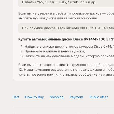
Daihatsu YRV, Subaru Justy, Suzuki Ignis и др.
Если вы не уверены в своём типоразмере дисков — обр
выбрать лучшие диски для вашего автомобиля.
При покупке
дисков Discs 6x14/4x100 ET35 DIA 54.1
Мос
Купить автомобильные диски Discs 6x14/4x100 ET35
Найдите в списке диски с типоразмером Discs 6x14/4
Проверьте наличие и цену за диски;
Нажмите на наименование модели, которую собирает
Если вы испытываете какие-то трудности в подборе дис
12. Наша компания осуществляет отгрузку дисков в лю
узнать, позвонив нам, или отправив сообщение на наши
Cart
How to Buy
Shipping
Payment
Public offer