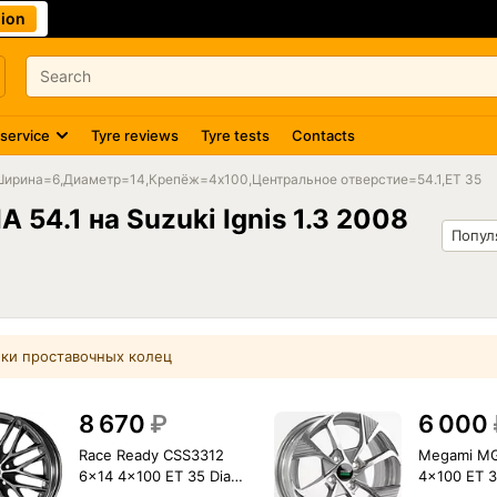
ion
 service
Tyre reviews
Tyre tests
Contacts
on: Ширина=6,Диаметр=14,Крепёж=4x100,Центральное отверстие=54.1,ET 35
 54.1 на Suzuki Ignis 1.3 2008
ки проставочных колец
8 670
₽
6 000
Race Ready CSS3312
Megami M
6x14 4x100 ET 35 Dia
4x100 ET 3