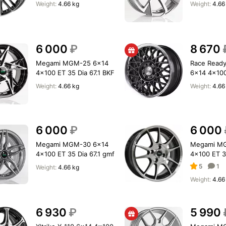
60.1 MK-P
Weight:
4.66 kg
Weight:
4.66
6 000
₽
8 670
Megami MGM-25 6x14
Race Read
4x100 ET 35 Dia 67.1 BKF
6x14 4x100
60.1 G-LP
Weight:
4.66 kg
Weight:
4.66
6 000
₽
6 000
Megami MGM-30 6x14
Megami M
4x100 ET 35 Dia 67.1 gmf
4x100 ET 35
5
1
Weight:
4.66 kg
Weight:
4.66
6 930
₽
5 990