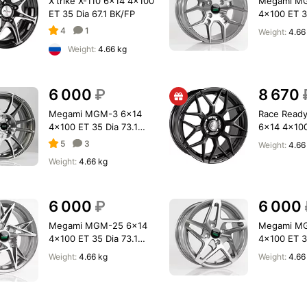
X'trike X-110 6x14 4x100
Megami M
ET 35 Dia 67.1 BK/FP
4x100 ET 3
gmf
4
1
Weight:
4.66
Weight:
4.66 kg
6 000
₽
8 670
Megami MGM-3 6x14
Race Read
4x100 ET 35 Dia 73.1
6x14 4x100
gmf
60.1 MK
5
3
Weight:
4.66
Weight:
4.66 kg
6 000
₽
6 000
Megami MGM-25 6x14
Megami M
4x100 ET 35 Dia 73.1
4x100 ET 3
gmf
Weight:
4.66 kg
Weight:
4.66