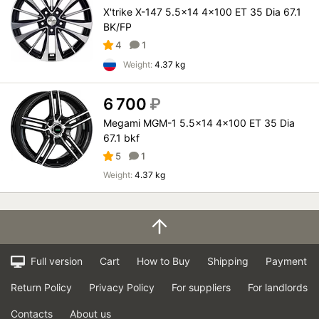
X'trike X-147 5.5x14 4x100 ET 35 Dia 67.1
BK/FP
4
1
Weight:
4.37 kg
6 700
₽
Megami MGM-1 5.5x14 4x100 ET 35 Dia
67.1 bkf
5
1
Weight:
4.37 kg
Full version
Cart
How to Buy
Shipping
Payment
Return Policy
Privacy Policy
For suppliers
For landlords
Contacts
About us