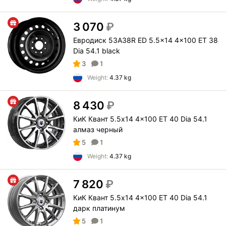
3 070
₽
Евродиск 53A38R ED 5.5x14 4x100 ET 38
Dia 54.1 black
3
1
Weight:
4.37 kg
8 430
₽
КиК Квант 5.5x14 4x100 ET 40 Dia 54.1
алмаз черный
5
1
Weight:
4.37 kg
7 820
₽
КиК Квант 5.5x14 4x100 ET 40 Dia 54.1
дарк платинум
5
1