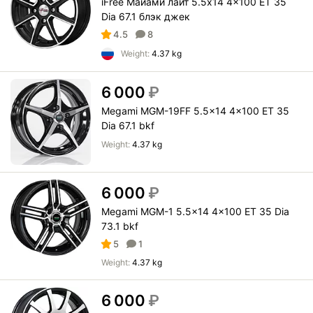
iFree Майами лайт 5.5x14 4x100 ET 35
Dia 67.1 блэк джек
4.5
8
Weight:
4.37 kg
6 000
₽
Megami MGM-19FF 5.5x14 4x100 ET 35
Dia 67.1 bkf
Weight:
4.37 kg
6 000
₽
Megami MGM-1 5.5x14 4x100 ET 35 Dia
73.1 bkf
5
1
Weight:
4.37 kg
6 000
₽