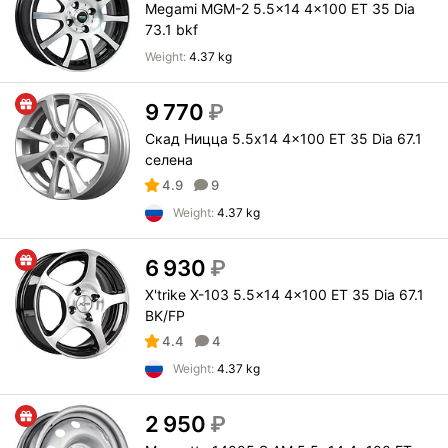
Megami MGM-2 5.5x14 4x100 ET 35 Dia
73.1 bkf
Weight:
4.37 kg
9 770
₽
Скад Ницца 5.5x14 4x100 ET 35 Dia 67.1
селена
4.9
9
Weight:
4.37 kg
6 930
₽
X'trike X-103 5.5x14 4x100 ET 35 Dia 67.1
BK/FP
4.4
4
Weight:
4.37 kg
2 950
₽