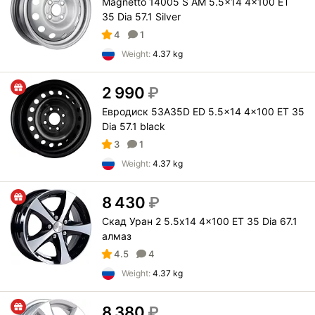
Magnetto 14005 S AM 5.5x14 4x100 ET
35 Dia 57.1 Silver
4
1
Weight:
4.37 kg
2 990
₽
Евродиск 53A35D ED 5.5x14 4x100 ET 35
Dia 57.1 black
3
1
Weight:
4.37 kg
8 430
₽
Скад Уран 2 5.5x14 4x100 ET 35 Dia 67.1
алмаз
4.5
4
Weight:
4.37 kg
8 380
₽