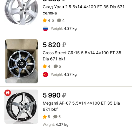
Скад Уран 2 5.5x14 4x100 ET 35 Dia 67.1
селена
4.5
4
Weight:
4.37 kg
5 820
₽
Cross Street CR-15 5.5x14 4x100 ET 35
Dia 67.1 bkf
4
5
Weight:
4.37 kg
5 990
₽
Megami AF-07 5.5x14 4x100 ET 35 Dia
67.1 bkf
5
5
Weight:
4.37 kg