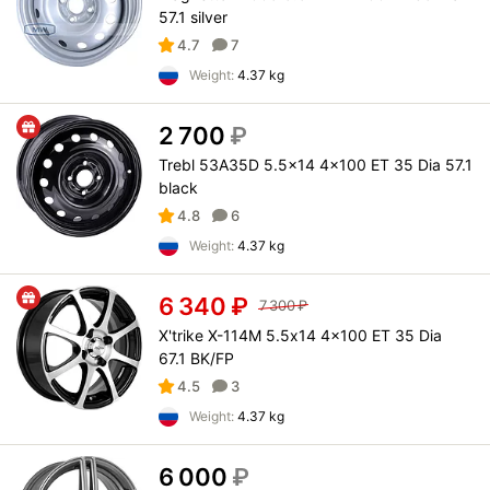
57.1 silver
4.7
7
Weight:
4.37 kg
2 700
₽
Trebl 53A35D 5.5x14 4x100 ET 35 Dia 57.1
black
4.8
6
Weight:
4.37 kg
6 340
₽
7 300
₽
X'trike X-114М 5.5x14 4x100 ET 35 Dia
67.1 BK/FP
4.5
3
Weight:
4.37 kg
6 000
₽