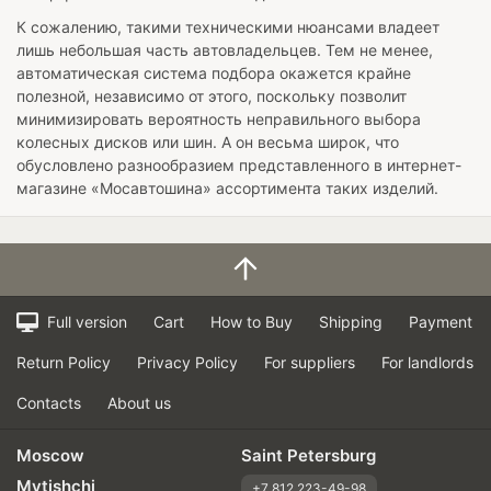
К сожалению, такими техническими нюансами владеет
лишь небольшая часть автовладельцев. Тем не менее,
автоматическая система подбора окажется крайне
полезной, независимо от этого, поскольку позволит
минимизировать вероятность неправильного выбора
колесных дисков или шин. А он весьма широк, что
обусловлено разнообразием представленного в интернет-
магазине «Мосавтошина» ассортимента таких изделий.
Full version
Cart
How to Buy
Shipping
Payment
Return Policy
Privacy Policy
For suppliers
For landlords
Contacts
About us
Moscow
Saint Petersburg
Mytishchi
+7 812 223-49-98