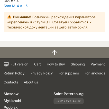
DIA:
63.4
Болт M14 × 1.5
Внимание!
Возможны расхождения параметров
«крепление» и «ступица». Советуем обратиться к
технической документации вашего автомобиля.
Full version
Cart
How to Buy
Shipping
Payment
Return Policy
Privacy Policy
For suppliers
For landlords
Contacts
About us
Moscow
Saint Petersburg
Mytishchi
+7 812 223-49-98
Podolsk