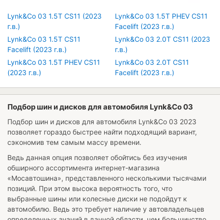
Lynk&Co 03 1.5T CS11 (2023
Lynk&Co 03 1.5T PHEV CS11
г.в.)
Facelift (2023 г.в.)
Lynk&Co 03 1.5T CS11
Lynk&Co 03 2.0T CS11 (2023
Facelift (2023 г.в.)
г.в.)
Lynk&Co 03 1.5T PHEV CS11
Lynk&Co 03 2.0T CS11
(2023 г.в.)
Facelift (2023 г.в.)
Подбор шин и дисков для автомобиля Lynk&Co 03
Подбор шин и дисков для автомобиля
Lynk&Co 03 2023
позволяет гораздо быстрее найти подходящий вариант,
сэкономив тем самым массу времени.
Ведь данная опция позволяет обойтись без изучения
обширного ассортимента интернет-магазина
«Мосавтошина», представленного несколькими тысячами
позиций. При этом высока вероятность того, что
выбранные шины или колесные диски не подойдут к
автомобилю. Ведь это требует наличие у автовладельцев
определенных знаний в данной области, чем большинство