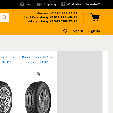
Help
Shipping
What about the order?
Moscow:
+7 495
989-14-12
Saint Petersburg:
+7 812
223-49-98
Yekaterinburg:
+7 343
288-72-78
Sign in
Sign up
perEco Z-
Кама Бриз (НК-132)
 R13 82T
175/70 R13 82T