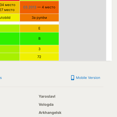
34 место
03.2013
— 4 место
7 место
tobild
За рулём
E
B
3
72
s
Mobile Version
Yaroslavl
Vologda
Arkhangelsk