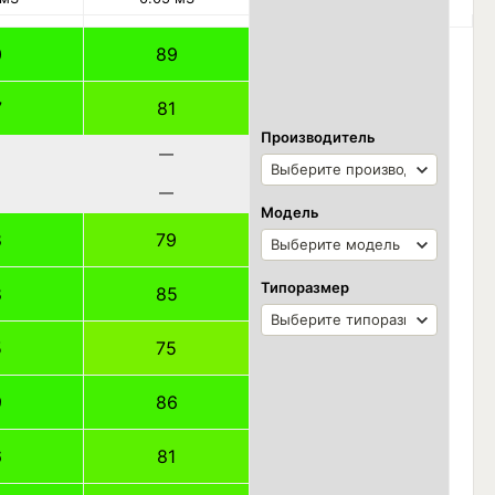
0
89
7
81
Производитель
—
—
Модель
8
79
Типоразмер
8
85
5
75
9
86
6
81