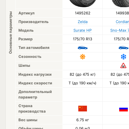
Артикул
1495262
149938
Основные параметры
Производитель
Zelda
Cordia
Модель
Surate HP
Sno-Max 
Размер
175/70 R13
175/70 
Тип автомобиля
Сезонность
Шипы
Индекс нагрузки
82 (до 475 кг)
82 (до 475
Индекс скорости
T (до 190 км/ч)
T (до 190 
Дополнительный
параметр
Страна
производства
Вес шины
6.75 кг
Объём шины
0.06 м3