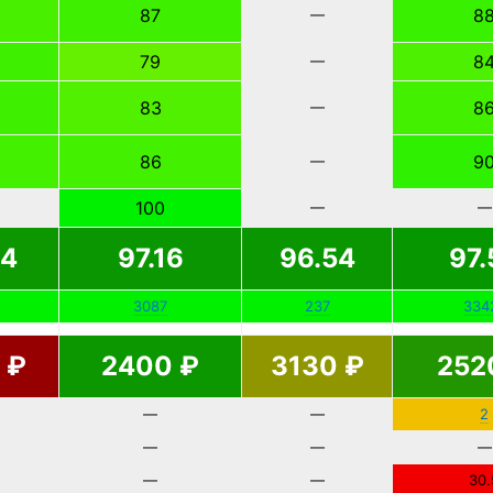
87
8
—
79
8
—
83
8
—
86
9
—
100
—
—
44
97.16
96.54
97.
3087
237
334
0
₽
2400
₽
3130
₽
252
—
—
2
—
—
—
—
—
30.