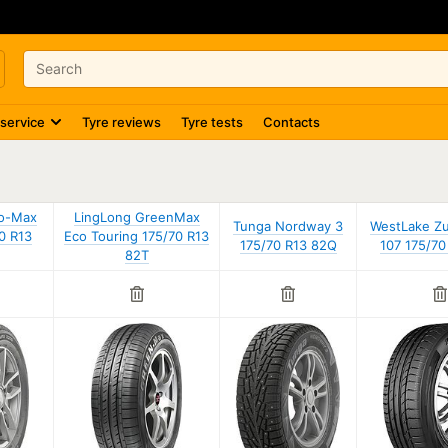
 service
Tyre reviews
Tyre tests
Contacts
no-Max
LingLong GreenMax
Tunga Nordway 3
WestLake Zu
0 R13
Eco Touring 175/70 R13
175/70 R13 82Q
107 175/70
82T