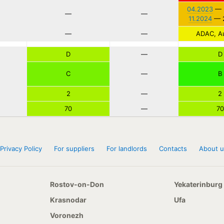
04.2023
— 
—
—
11.2024
— 2
—
—
ADAC, Au
D
—
D
C
—
B
2
—
2
70
—
70
Privacy Policy
For suppliers
For landlords
Contacts
About u
Rostov-on-Don
Yekaterinburg
Krasnodar
Ufa
Voronezh