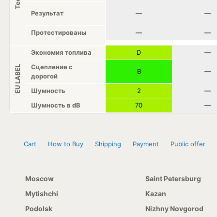
Результат
—
—
Протестированы
—
—
Экономия топлива
D
—
Сцепление с
EU LABEL
B
—
дорогой
Шумность
2
—
Шумность в dB
70
—
Cart
How to Buy
Shipping
Payment
Public offer
Moscow
Saint Petersburg
Mytishchi
Kazan
Podolsk
Nizhny Novgorod