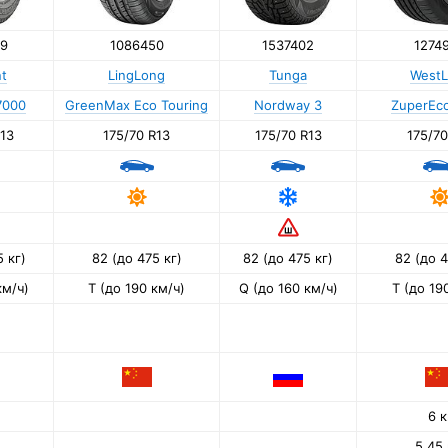
9
1086450
1537402
1274
nt
LingLong
Tunga
WestL
7000
GreenMax Eco Touring
Nordway 3
ZuperEco
R13
175/70 R13
175/70 R13
175/70
 кг)
82 (до 475 кг)
82 (до 475 кг)
82 (до 4
км/ч)
T (до 190 км/ч)
Q (до 160 км/ч)
T (до 19
6 к
5.45