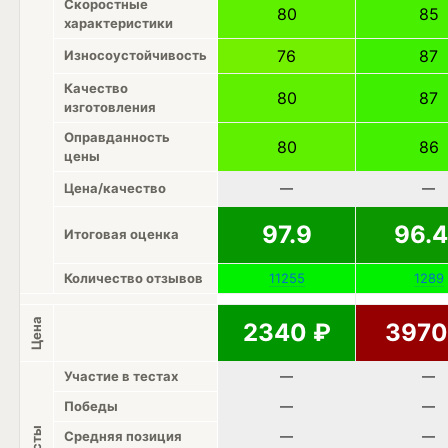
Скоростные
80
85
характеристики
76
87
Износоустойчивость
Качество
80
87
изготовления
Оправданность
80
86
цены
Цена/качество
—
—
97.9
96.
Итоговая оценка
Количество отзывов
11255
1289
Цена
2340
₽
397
Участие в тестах
—
—
Победы
—
—
Тесты
Средняя позиция
—
—