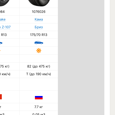
984
1076026
ake
Кама
 Z-107
Бриз
 R13
175/70 R13
75 кг)
82 (до 475 кг)
0 км/ч)
T (до 190 км/ч)
г
7.7 кг
 м3
0.05 м3