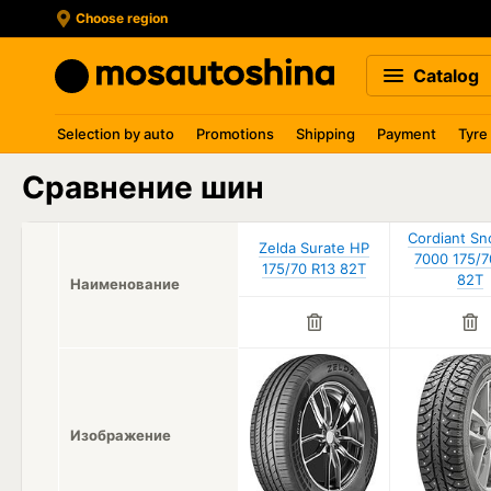
Choose region
Catalog
Selection by auto
Promotions
Shipping
Payment
Tyre
Сравнение шин
Cordiant S
Zelda Surate HP
7000 175/7
175/70 R13 82T
82T
Наименование
Изображение