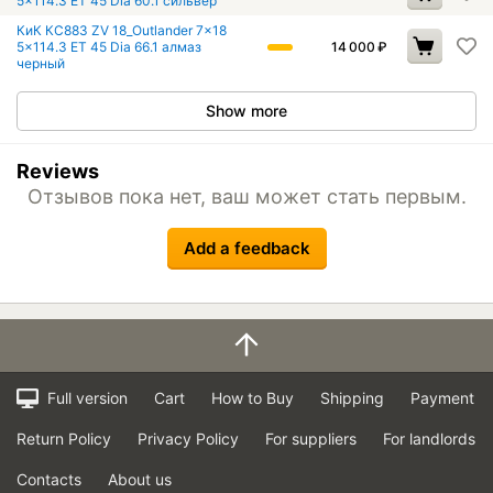
5x114.3 ET 45 Dia 60.1 сильвер
КиК КС883 ZV 18_Outlander 7x18
5x114.3 ET 45 Dia 66.1 алмаз
14 000
₽
черный
Show more
Reviews
Отзывов пока нет, ваш может стать первым.
Add a feedback
Full version
Cart
How to Buy
Shipping
Payment
Return Policy
Privacy Policy
For suppliers
For landlords
Contacts
About us