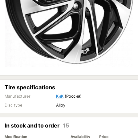
Tire specifications
Manufacturer
КиК
(Россия)
Disc type
Alloy
In stock and to order
15
Modification
Availability
Price