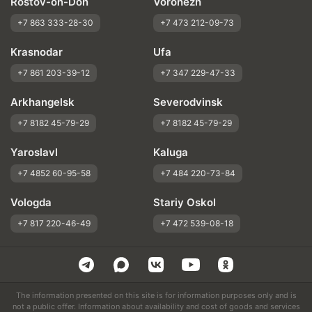
Rostov-on-Don
Voronezh
+7 863 333-28-30
+7 473 212-09-73
Krasnodar
Ufa
+7 861 203-39-12
+7 347 229-47-33
Arkhangelsk
Severodvinsk
+7 8182 45-79-29
+7 8182 45-79-29
Yaroslavl
Kaluga
+7 4852 60-95-58
+7 484 220-73-84
Vologda
Stariy Oskol
+7 817 220-46-49
+7 472 539-08-18
The information presented on this site is for information purposes only and is
not a public offer. Information about availability and cost of goods and services