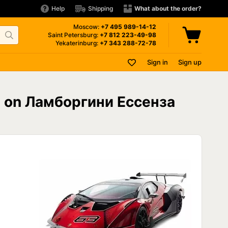
Help
Shipping
What about the order?
Moscow:
+7 495
989-14-12
Saint Petersburg:
+7 812
223-49-98
Yekaterinburg:
+7 343
288-72-78
Sign in
Sign up
ze on Ламборгини Ессенза