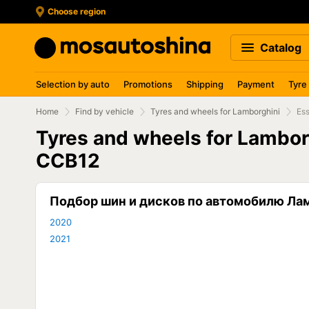
Choose region
Catalog
Selection by auto
Promotions
Shipping
Payment
Tyre
Home
Find by vehicle
Tyres and wheels for Lamborghini
Es
Tyres and wheels for Lambo
ССВ12
Подбор шин и дисков по автомобилю Ла
2020
2021