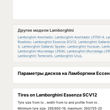
Другие модели Lamborghini
Lamborghini Aventador
,
Lamborghini Aventador LP700-4
,
La
Roadster
,
Lamborghini Essenza SCV12
,
Lamborghini Gallard
4
,
Lamborghini Gallardo Spyder
,
Lamborghini Huracan
,
Lamb
Lamborghini Murcielago LP640
,
Lamborghini Murcielago LP
Lamborghini Temerario
,
Lamborghini Urus
,
Параметры дисков на Ламборгини Ессен
Tires on Lamborghini Essenza SCV12
Tyre size from to , width from to and profile from to .
Minimum tyre size: 295/650-19, maximum: 350/725-20