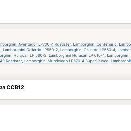
mborghini Aventador LP700-4 Roadster
,
Lamborghini Centenario
,
Lambo
o
,
Lamborghini Gallardo LP550-2
,
Lamborghini Gallardo LP560-4
,
Lambor
orghini Huracan LP 580-2
,
Lamborghini Huracan LP 610-4
,
Lamborghini 
640 Roadster
,
Lamborghini Murcielago LP670-4 SuperVeloce
,
Lamborghi
за ССВ12