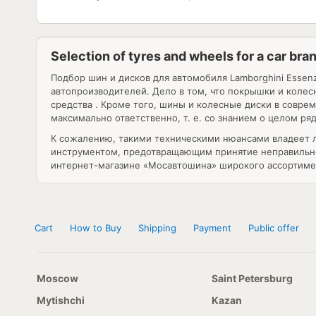
Selection of tyres and wheels for a car b
Подбор шин и дисков для автомобиля
Lamborghini Essen
автопроизводителей. Дело в том, что покрышки и коле
средства . Кроме того, шины и колесные диски в совре
максимально ответственно, т. е. со знанием о целом р
К сожалению, такими техническими нюансами владеет л
инструментом, предотвращающим принятие неправильног
интернет-магазине «Мосавтошина» широкого ассортимен
Cart
How to Buy
Shipping
Payment
Public offer
Moscow
Saint Petersburg
Mytishchi
Kazan