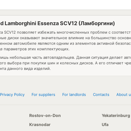
rand Lamborghini Essenza SCV12 (Ламборгини)
za SCV12
позволяет избежать многочисленных проблем с соответст
сные диски оказывают значительное влияние на большинство основ
менном автомобиле являются одним из элементов активной безопас
яде параметров этих комплектующих.
ишь небольшая часть автовладельцев. Данная ситуация делает ав
о выбора при покупки шин и колесных дисков. А его отличает чре
та данного вида изделий.
Privacy Policy
For suppliers
For landlords
Contacts
About u
Rostov-on-Don
Yekaterinburg
Krasnodar
Ufa