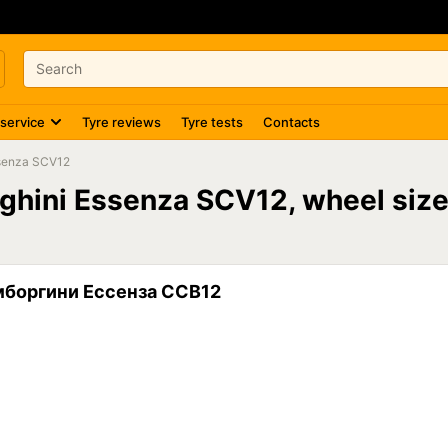
 service
Tyre reviews
Tyre tests
Contacts
senza SCV12
rghini Essenza SCV12, wheel si
мборгини Ессенза ССВ12