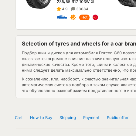
235/55 R17 103W XL
4.9
33084
Hot
Selection of tyres and wheels for a car b
Подбор шин и дисков для автомобиля
Dorcen G60
позвол
оказывается огромное влияние на значительную часть э
динамические качества. Кроме того, шины и колесные 
ними следует делать максимально ответственно, что пре
К сожалению, или, наоборот, к счастью значительная ч
автоматическая система подбора в таком случае являет
что обусловлено разнообразием представленного в инт
Cart
How to Buy
Shipping
Payment
Public offer