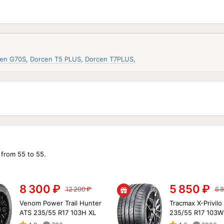
en G70S
,
Dorcen T5 PLUS
,
Dorcen T7PLUS
,
 from 55 to 55.
8 300
₽
5 850
₽
12 200
₽
6 
Venom Power Trail Hunter
Tracmax X-Privilo
ATS 235/55 R17 103H XL
235/55 R17 103W