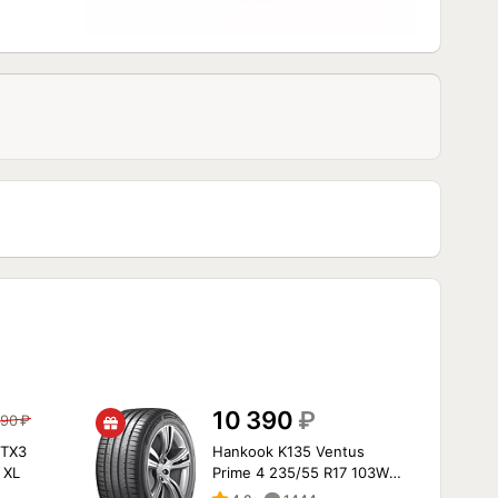
10 390
₽
890
₽
 TX3
Hankook K135 Ventus
 XL
Prime 4 235/55 R17 103W
XL