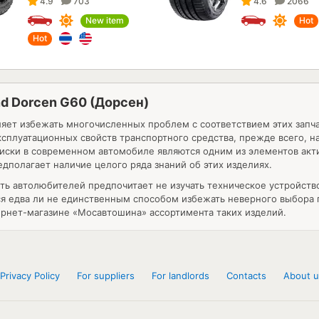
4.9
703
4.6
2066
New item
Hot
Hot
rand Dorcen G60 (Дорсен)
яет избежать многочисленных проблем с соответствием этих запч
ксплуатационных свойств транспортного средства, прежде всего, 
диски в современном автомобиле являются одним из элементов ак
дполагает наличие целого ряда знаний об этих изделиях.
асть автолюбителей предпочитает не изучать техническое устройст
ся едва ли не единственным способом избежать неверного выбора 
ернет-магазине «Мосавтошина» ассортимента таких изделий.
Privacy Policy
For suppliers
For landlords
Contacts
About u