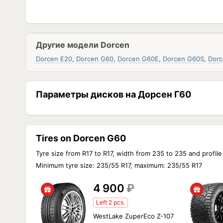
Другие модели Dorcen
Dorcen E20
,
Dorcen G60
,
Dorcen G60E
,
Dorcen G60S
,
Dorc
Параметры дисков на Дорсен Г60
Tires on Dorcen G60
Tyre size from R17 to R17, width from 235 to 235 and profile
Minimum tyre size: 235/55 R17, maximum: 235/55 R17
4 900
₽
Left 2 pcs.
WestLake ZuperEco Z-107