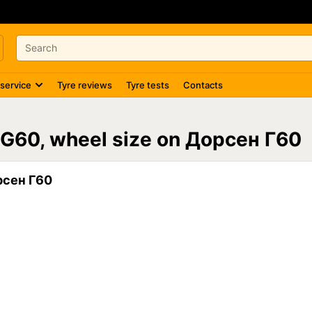
 service
Tyre reviews
Tyre tests
Contacts
 G60, wheel size on Дорсен Г60
рсен Г60