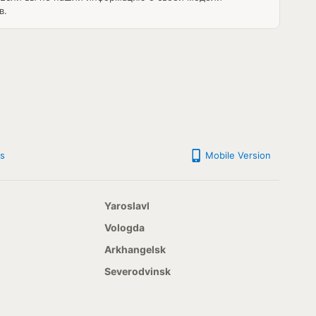
в.
s
Mobile Version
Yaroslavl
Vologda
Arkhangelsk
Severodvinsk