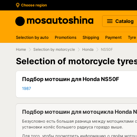
Choose region
Catalog
Selection by auto
Promotions
Shipping
Payment
Tyre
Home
Selection by motorcycle
Honda
NS50F
Selection of motorcycle tyr
Подбор мотошин для Honda NS50F
1987
Подбор мотошин для мотоцикла Honda 
Безусловно есть большая разница между мотоциклами 
установки колёс большего радиуса гораздо выше.
Для того, чтобы посмотреть информацию о своём мотоц