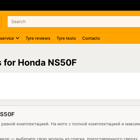
 service
Tyre reviews
Tyre tests
Contacts
es for Honda NS50F
NS50F
с разной комплектацией. На мото с полной комплектацией и макс
икле — выберите свою модель из списка, представленного сверху