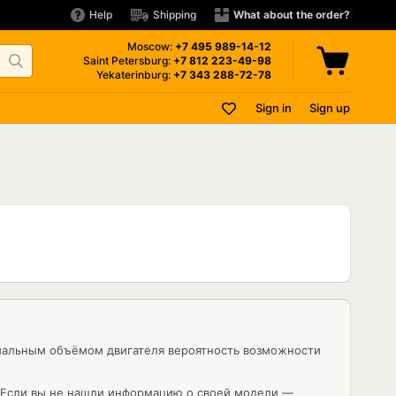
Help
Shipping
What about the order?
Moscow:
+7 495
989-14-12
Saint Petersburg:
+7 812
223-49-98
Yekaterinburg:
+7 343
288-72-78
Sign in
Sign up
имальным объёмом двигателя вероятность возможности
. Если вы не нашли информацию о своей модели —