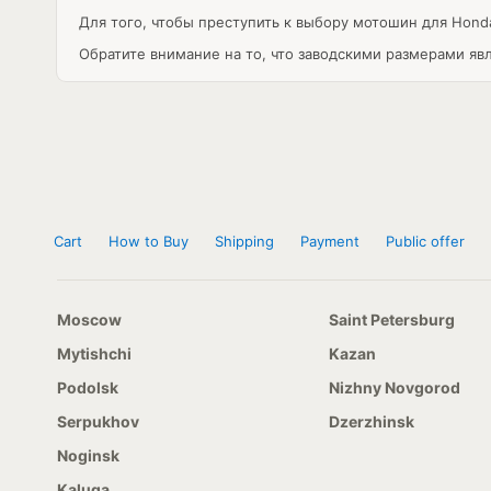
Для того, чтобы преступить к выбору мотошин для Hon
Обратите внимание на то, что заводскими размерами яв
Cart
How to Buy
Shipping
Payment
Public offer
Moscow
Saint Petersburg
Mytishchi
Kazan
Podolsk
Nizhny Novgorod
Serpukhov
Dzerzhinsk
Noginsk
Kaluga