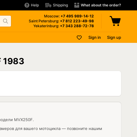
Help
Shipping
What about the order?
Moscow:
+7 495
989-14-12
Saint Petersburg:
+7 812
223-49-98
Yekaterinburg:
+7 343
288-72-78
Sign in
Sign up
F 1983
модели MVX250F.
азмеров для вашего мотоцикла — позвоните нашим