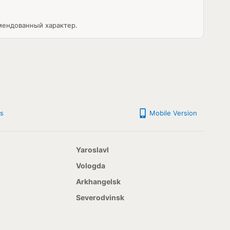
мендованный характер.
s
Mobile Version
Yaroslavl
Vologda
Arkhangelsk
Severodvinsk