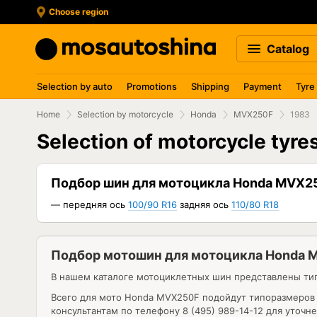
Choose region
Catalog
Selection by auto
Promotions
Shipping
Payment
Tyre
Home
Selection by motorcycle
Honda
MVX250F
1983
Selection of motorcycle tyr
Подбор шин для мотоцикла Honda MVX2
— передняя ось
100/90 R16
задняя ось
110/80 R18
Подбор мотошин для мотоцикла Honda 
В нашем каталоге мотоциклетных шин представлены ти
Всего для мото Honda MVX250F подойдут типоразмеров
консультантам по телефону 8 (495) 989-14-12 для уточ