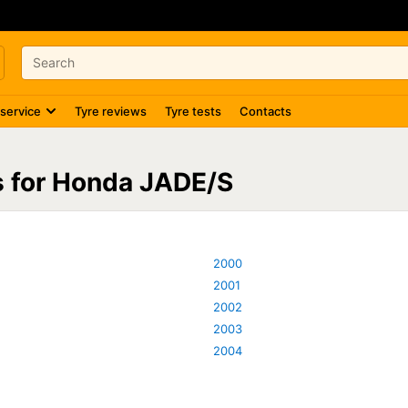
 service
Tyre reviews
Tyre tests
Contacts
es for Honda JADE/S
2000
2001
2002
2003
2004