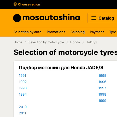
Choose region
Catalog
Selection by auto
Promotions
Shipping
Payment
Tyre
Home
Selection by motorcycle
Honda
JADE/S
Selection of motorcycle tyr
Подбор мотошин для Honda JADE/S
1991
1995
1992
1996
1993
1997
1994
1998
1999
2010
2011