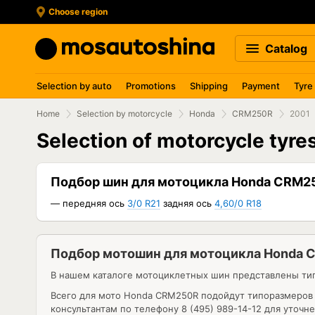
Choose region
Catalog
Selection by auto
Promotions
Shipping
Payment
Tyre
Home
Selection by motorcycle
Honda
CRM250R
2001
Selection of motorcycle tyr
Подбор шин для мотоцикла Honda CRM2
— передняя ось
3/0 R21
задняя ось
4,60/0 R18
Подбор мотошин для мотоцикла Honda 
В нашем каталоге мотоциклетных шин представлены ти
Всего для мото Honda CRM250R подойдут типоразмеров
консультантам по телефону 8 (495) 989-14-12 для уточ