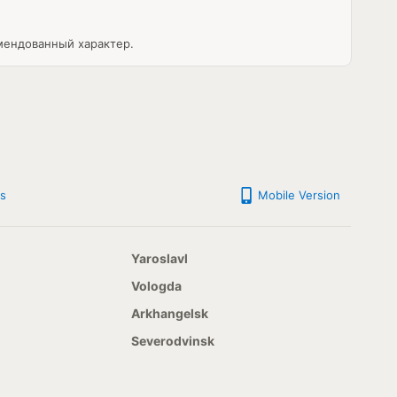
мендованный характер.
s
Mobile Version
Yaroslavl
Vologda
Arkhangelsk
Severodvinsk