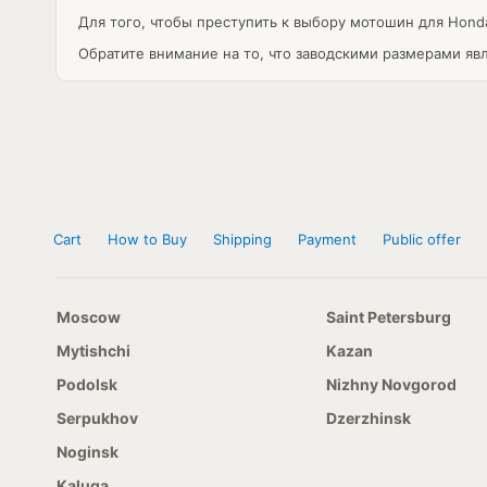
Для того, чтобы преступить к выбору мотошин для Hon
Обратите внимание на то, что заводскими размерами яв
Cart
How to Buy
Shipping
Payment
Public offer
Moscow
Saint Petersburg
Mytishchi
Kazan
Podolsk
Nizhny Novgorod
Serpukhov
Dzerzhinsk
Noginsk
Kaluga