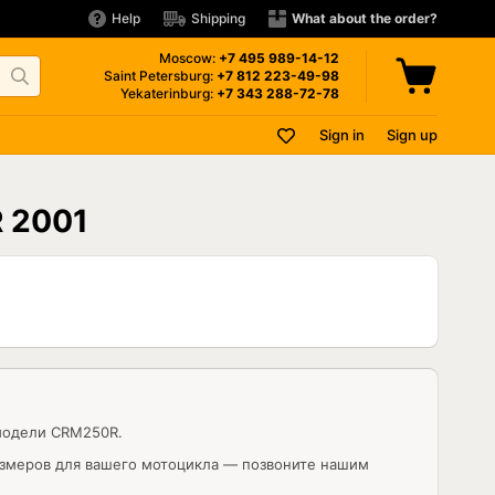
Help
Shipping
What about the order?
Moscow:
+7 495
989-14-12
Saint Petersburg:
+7 812
223-49-98
Yekaterinburg:
+7 343
288-72-78
Sign in
Sign up
R 2001
модели CRM250R.
азмеров для вашего мотоцикла — позвоните нашим