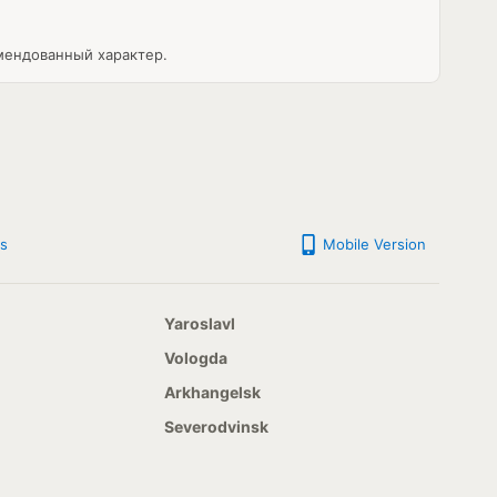
мендованный характер.
s
Mobile Version
Yaroslavl
Vologda
Arkhangelsk
Severodvinsk