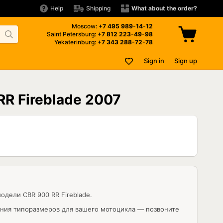
Help
Shipping
What about the order?
Moscow:
+7 495
989-14-12
Saint Petersburg:
+7 812
223-49-98
Yekaterinburg:
+7 343
288-72-78
Sign in
Sign up
RR Fireblade 2007
дели CBR 900 RR Fireblade.
ения типоразмеров для вашего мотоцикла — позвоните