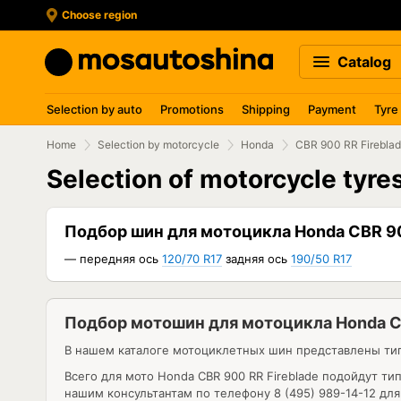
Choose region
Catalog
Selection by auto
Promotions
Shipping
Payment
Tyre
Home
Selection by motorcycle
Honda
CBR 900 RR Firebla
Selection of motorcycle tyr
Подбор шин для мотоцикла Honda CBR 90
— передняя ось
120/70 R17
задняя ось
190/50 R17
Подбор мотошин для мотоцикла Honda CB
В нашем каталоге мотоциклетных шин представлены тип
Всего для мото Honda CBR 900 RR Fireblade подойдут т
нашим консультантам по телефону 8 (495) 989-14-12 дл