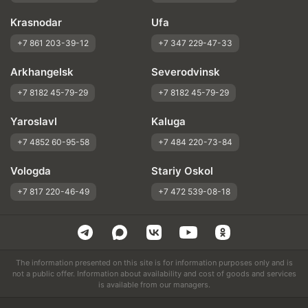
Krasnodar
Ufa
+7 861 203-39-12
+7 347 229-47-33
Arkhangelsk
Severodvinsk
+7 8182 45-79-29
+7 8182 45-79-29
Yaroslavl
Kaluga
+7 4852 60-95-58
+7 484 220-73-84
Vologda
Stariy Oskol
+7 817 220-46-49
+7 472 539-08-18
The information presented on this site is for information purposes only and is
not a public offer. Information about availability and cost of goods and services
is available from our managers.