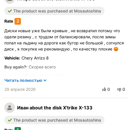
Buy again?:
Определённо да
Quality of production
The product was purchased at Mosautoshina
Качество покраски
2
Rate
Прочность дисков
Диски новые уже были кривые , не возвратил потому что
Внешний вид
одели резину , с трудом от балансировали, после зимы
Price/performance
попал на льдину на дороге как бугор не большой , согнулся
диск , к покупке не рекомендую , по качеству плохие 😡
Vehicle:
Chery Arrizo 8
Buy again?:
Скорее всего
Quality of production
Читать полностью
Качество покраски
29 апреля 2026
0
0
Прочность дисков
Внешний вид
Price/performance
Иван
about the disk X'trike X-133
The product was purchased at Mosautoshina