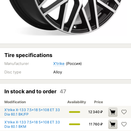
Tire specifications
Manufacturer
X'trike
(Россия)
Disc type
Alloy
In stock and to order
47
Modification
Availability
Price
X'trike X-133 7.5x18 5x108 ET 33
12 340
₽
Dia 60.1 BK/FP
X'trike X-133 7.5x18 5x108 ET 33
11 760
₽
Dia 60.1 BKM