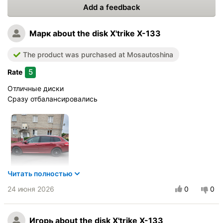
Add a feedback
Марк
about the disk X'trike X-133
The product was purchased at Mosautoshina
5
Rate
Отличные диски
Сразу отбалансировались
Читать полностью
24 июня 2026
0
0
Vehicle:
Renault Laguna
Игорь
about the disk X'trike X-133