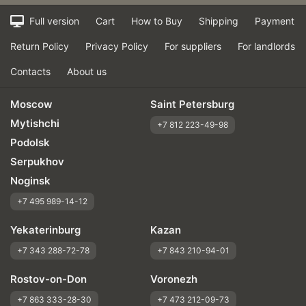
Full version
Cart
How to Buy
Shipping
Payment
Return Policy
Privacy Policy
For suppliers
For landlords
Contacts
About us
Moscow
Saint Petersburg
Mytishchi
+7 812 223-49-98
Podolsk
Serpukhov
Noginsk
+7 495 989-14-12
Yekaterinburg
Kazan
+7 343 288-72-78
+7 843 210-94-01
Rostov-on-Don
Voronezh
+7 863 333-28-30
+7 473 212-09-73