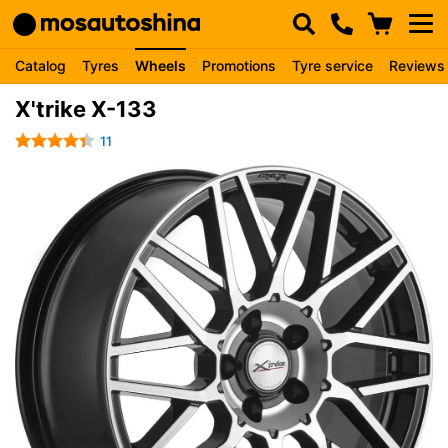
Catalog
Tyres
Wheels
Promotions
Tyre service
Reviews
X'trike X-133
11