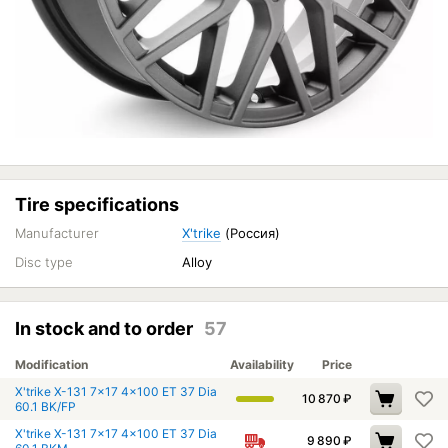
Tire specifications
Manufacturer
X'trike
(Россия)
Disc type
Alloy
In stock and to order
57
Modification
Availability
Price
X'trike X-131 7x17 4x100 ET 37 Dia
10 870
₽
60.1 BK/FP
X'trike X-131 7x17 4x100 ET 37 Dia
9 890
₽