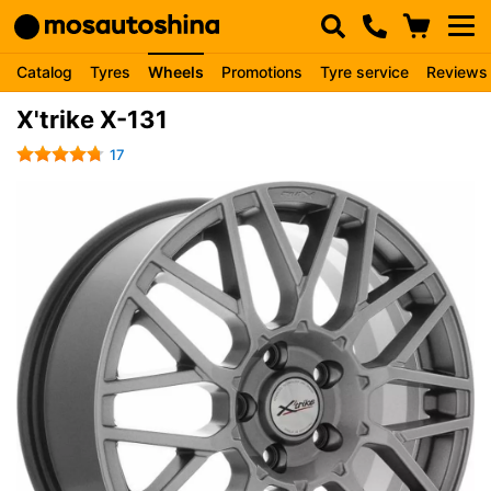
Catalog
Tyres
Wheels
Promotions
Tyre service
Reviews
X'trike X-131
17