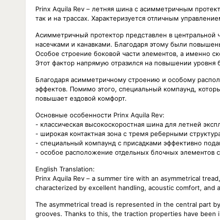
Prinx Aquila Rev – летняя шина с асимметричным протек
так и на трассах. Характеризуется отличным управлени
Асимметричный протектор представлен в центральной 
насечками и канавками. Благодаря этому были повышены
Особое строение боковой части элементов, а именно с
Этот фактор напрямую отразился на повышении уровня 
Благодаря асимметричному строению и особому распол
эффектов. Помимо этого, специальный компаунд, которы
повышает ездовой комфорт.
Основные особенности Prinx Aquila Rev:
- классическая высокоскоростная шина для летней эксп
- широкая контактная зона с тремя реберными структур
- специальный компаунд с присадками эффективно пода
- особое расположение отдельных блочных элементов 
English Translation:
Prinx Aquila Rev – a summer tire with an asymmetrical tread, 
characterized by excellent handling, acoustic comfort, and a 
The asymmetrical tread is represented in the central part 
grooves. Thanks to this, the traction properties have bee