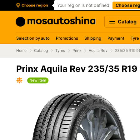
Your region is not defined
Choose reg
Choose region
Catalog
Selection by auto
Promotions
Shipping
Payment
Tyre
Home
Catalog
Tyres
Prinx
Aquila Rev
235/35 R19 9
Prinx Aquila Rev 235/35 R19
New item