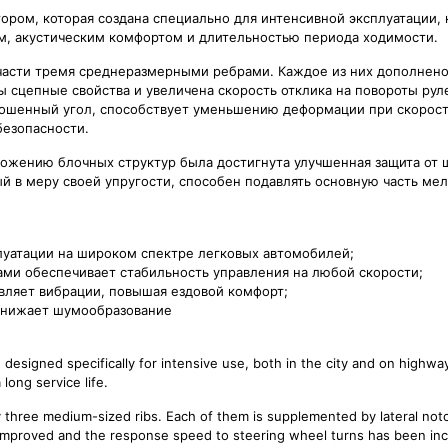
тором, которая создана специально для интенсивной эксплуатации, к
ем, акустическим комфортом и длительностью периода ходимости.
части тремя среднеразмерными ребрами. Каждое из них дополнен
 сцепные свойства и увеличена скорость отклика на повороты рул
кошенный угол, способствует уменьшению деформации при скорост
безопасности.
ожению блочных структур была достигнута улучшенная защита от
й в меру своей упругости, способен подавлять основную часть мел
луатации на широком спектре легковых автомобилей;
ами обеспечивает стабильность управления на любой скорости;
вляет вибрации, повышая ездовой комфорт;
снижает шумообразование
designed specifically for intensive use, both in the city and on highways
long service life.
by three medium-sized ribs. Each of them is supplemented by lateral no
n improved and the response speed to steering wheel turns has been in