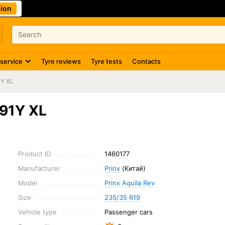
ion
 service
Tyre reviews
Tyre tests
Contacts
1Y XL
 91Y XL
Product ID
1460177
Manufacturer
Prinx
(Китай)
Model
Prinx Aquila Rev
Size
235/35 R19
Vehicle type
Passenger cars