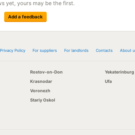
s yet, yours may be the first.
Add a feedback
Privacy Policy
For suppliers
For landlords
Contacts
About u
Rostov-on-Don
Yekaterinburg
Krasnodar
Ufa
Voronezh
Stariy Oskol