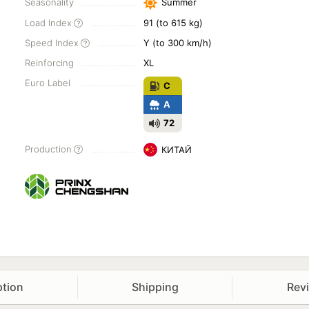
Seasonality
Summer
Load Index
91 (to 615 kg)
Speed Index
Y (to 300 km/h)
Reinforcing
XL
Euro Label
C
A
72
Production
КИТАЙ
ption
Shipping
Rev