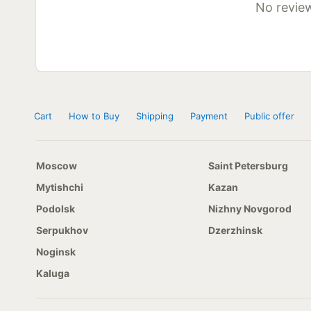
No review
Cart
How to Buy
Shipping
Payment
Public offer
Moscow
Saint Petersburg
Mytishchi
Kazan
Podolsk
Nizhny Novgorod
Serpukhov
Dzerzhinsk
Noginsk
Kaluga