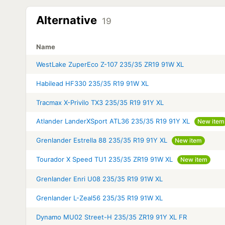
Alternative
19
Name
WestLake ZuperEco Z-107 235/35 ZR19 91W XL
Habilead HF330 235/35 R19 91W XL
Tracmax X-Privilo TX3 235/35 R19 91Y XL
Atlander LanderXSport ATL36 235/35 R19 91Y XL
New item
Grenlander Estrella 88 235/35 R19 91Y XL
New item
Tourador X Speed TU1 235/35 ZR19 91W XL
New item
Grenlander Enri U08 235/35 R19 91W XL
Grenlander L-Zeal56 235/35 R19 91W XL
Dynamo MU02 Street-H 235/35 ZR19 91Y XL FR