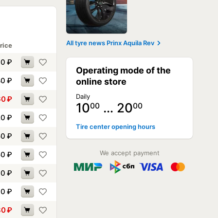
All tyre news Prinx Aquila Rev
rice
90
₽
Operating mode of the
80
₽
online store
Daily
60
₽
10
… 20
00
00
20
₽
Tire center opening hours
50
₽
We accept payment
50
₽
00
₽
00
₽
80
₽