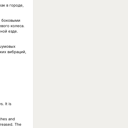
ак в городе,
о боковыми
евого колеса.
ной езде.
 шумовых
ких вибраций,
. It is
tches and
creased. The