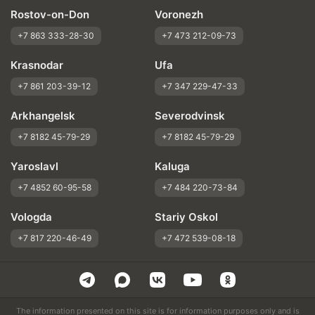
Rostov-on-Don
Voronezh
+7 863 333-28-30
+7 473 212-09-73
Krasnodar
Ufa
+7 861 203-39-12
+7 347 229-47-33
Arkhangelsk
Severodvinsk
+7 8182 45-79-29
+7 8182 45-79-29
Yaroslavl
Kaluga
+7 4852 60-95-58
+7 484 220-73-84
Vologda
Stariy Oskol
+7 817 220-46-49
+7 472 539-08-18
The information presented on this site is for information purposes only and is