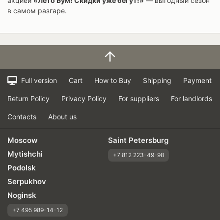
акцией
«Лето Бум! Скидки уже бегут!»
— выгодный сезон
в самом разгаре.
Full version
Cart
How to Buy
Shipping
Payment
Return Policy
Privacy Policy
For suppliers
For landlords
Contacts
About us
Moscow
Saint Petersburg
Mytishchi
+7 812 223-49-98
Podolsk
Serpukhov
Noginsk
+7 495 989-14-12