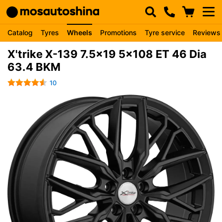
Catalog
Tyres
Wheels
Promotions
Tyre service
Reviews
X'trike X-139 7.5x19 5x108 ET 46 Dia
63.4 BKM
10