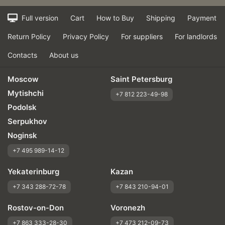
Full version
Cart
How to Buy
Shipping
Payment
Return Policy
Privacy Policy
For suppliers
For landlords
Vehicle:
Chery Tiggo 8 Pro Max
Contacts
About us
Buy again?:
Скорее всего
Quality of production
Moscow
Saint Petersburg
Качество покраски
Mytishchi
+7 812 223-49-98
Прочность дисков
Podolsk
Внешний вид
Serpukhov
Price/performance
Noginsk
+7 495 989-14-12
Yekaterinburg
Kazan
+7 343 288-72-78
+7 843 210-94-01
Rostov-on-Don
Voronezh
+7 863 333-28-30
+7 473 212-09-73