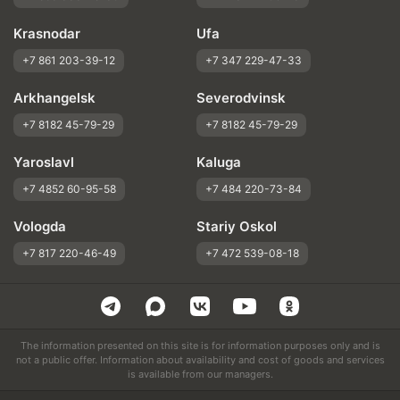
Krasnodar
Ufa
+7 861 203-39-12
+7 347 229-47-33
Arkhangelsk
Severodvinsk
+7 8182 45-79-29
+7 8182 45-79-29
Yaroslavl
Kaluga
+7 4852 60-95-58
+7 484 220-73-84
Vologda
Stariy Oskol
+7 817 220-46-49
+7 472 539-08-18
The information presented on this site is for information purposes only and is
not a public offer. Information about availability and cost of goods and services
is available from our managers.