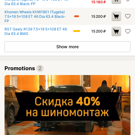
15 180
₽
Dia 63.4 Black-FP
Khomen Wheels KHW1901 (Tugella)
7.5x19 5x108 ET 46 Dia 63.4 Black-
15 200
₽
FP
RST Geely R139 7.5x19 5x108 ET 46
15 200
₽
Dia 63.4 BMG
Show more
Promotions
2