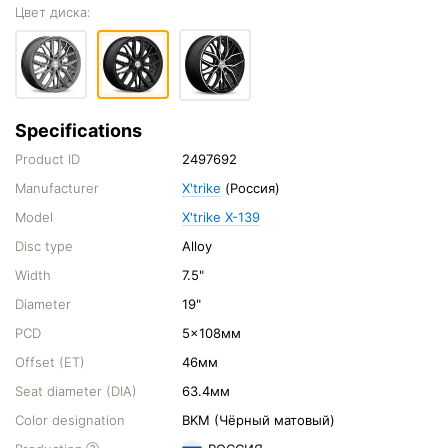
Цвет диска:
Specifications
Product ID
2497692
Manufacturer
X'trike
(Россия)
Model
X'trike X-139
Disc type
Alloy
Width
7.5"
Diameter
19"
PCD
5x108мм
Offset (ET)
46мм
Seat diameter (DIA)
63.4мм
Color designation
BKM (Чёрный матовый)