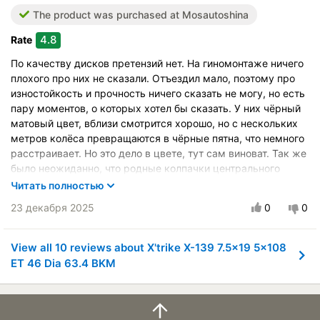
Внешний вид
The product was purchased at Mosautoshina
Price/performance
4.8
Rate
По качеству дисков претензий нет. На гиномонтаже ничего
плохого про них не сказали. Отъездил мало, поэтому про
изностойкость и прочность ничего сказать не могу, но есть
пару моментов, о которых хотел бы сказать. У них чёрный
матовый цвет, вблизи смотрится хорошо, но с нескольких
метров колёса превращаются в чёрные пятна, что немного
расстраивает. Но это дело в цвете, тут сам виноват. Так же
было неожиданно, что родные колпачки центрального
отверстия chery сильно меньше, соответственно болтаются
Читать полностью
на дисках, поэтому пришлось поставить те, которые были в
23 декабря 2025
0
0
комплекте с дисками. В остальном всё хорошо, ценник
довольно гуманный.
View all 10 reviews about X'trike X-139 7.5x19 5x108
ET 46 Dia 63.4 BKM