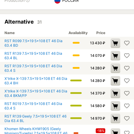
Production
РОССИЯ
Alternative
31
Name
Availability
Price
RST R099 7.5x19 5x108 ET 46 Dia
13 430
₽
63.4 BD
RST R139 7.5x19 5x108 ET 46 Dia
14 070
₽
63.4 BL
RST R139 7.5x19 5x108 ET 46 Dia
14 280
₽
63.4 S
X'trike X-139 7.5x19 5x108 ET 46 Dia
14 280
₽
63.4 BH
X'trike X-139 7.5x19 5x108 ET 46 Dia
14 370
₽
63.4 BKM/FP
RST R019 7.5x19 5x108 ET 46 Dia
14 580
₽
63.4 S
RST R139 Geely 7.5x19 5x108 ET 46
14 970
₽
Dia 63.4 BL
Khomen Wheels KHW1905 (Geely
-18%
Monjaro/Tugella) 7.5x19 5x108 ET 46