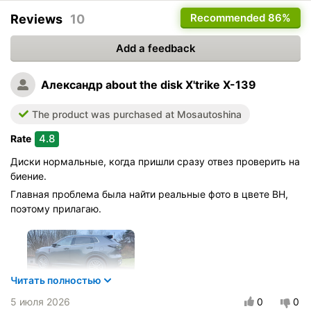
Recommended
86%
Reviews
10
Add a feedback
Александр
about the disk X'trike X-139
The product was purchased at Mosautoshina
4.8
Rate
Диски нормальные, когда пришли сразу отвез проверить на
биение.
Главная проблема была найти реальные фото в цвете BH,
поэтому прилагаю.
Читать полностью
5 июля 2026
0
0
Vehicle:
Changan UNI-S