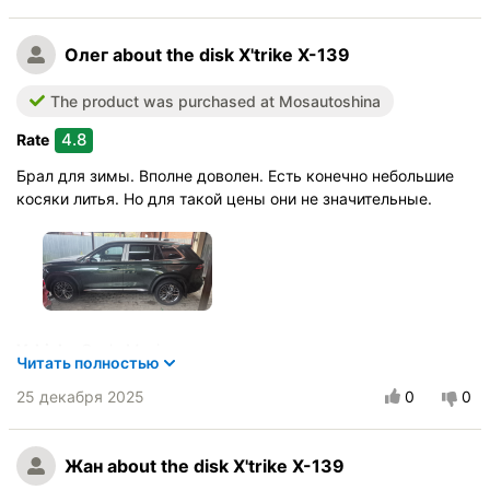
Buy again?:
Определённо да
Олег
about the disk X'trike X-139
Quality of production
Качество покраски
The product was purchased at Mosautoshina
Прочность дисков
4.8
Rate
Внешний вид
Price/performance
Брал для зимы. Вполне доволен. Есть конечно небольшие
косяки литья. Но для такой цены они не значительные.
Vehicle:
Geely Monjaro
Читать полностью
Buy again?:
Скорее всего
25 декабря 2025
0
0
Quality of production
Качество покраски
Жан
about the disk X'trike X-139
Прочность дисков