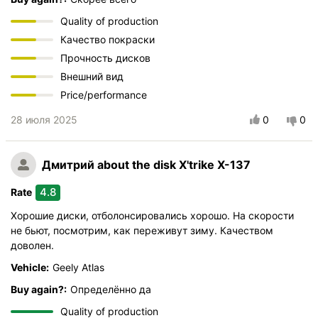
Прочность дисков
Внешний вид
Quality of production
Price/performance
Качество покраски
Прочность дисков
Внешний вид
Price/performance
28 июля 2025
0
0
Дмитрий
about the disk X'trike X-137
4.8
Rate
Хорошие диски, отболонсировались хорошо. На скорости
не бьют, посмотрим, как переживут зиму. Качеством
доволен.
Vehicle:
Geely Atlas
Buy again?:
Определённо да
Quality of production