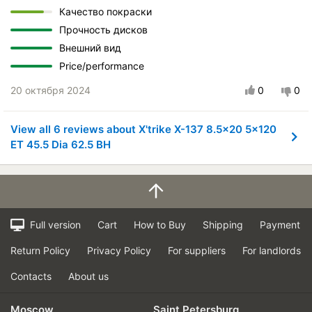
Качество покраски
Прочность дисков
Внешний вид
Price/performance
20 октября 2024
0
0
View all 6 reviews about X'trike X-137 8.5x20 5x120
ET 45.5 Dia 62.5 BH
Full version
Cart
How to Buy
Shipping
Payment
Return Policy
Privacy Policy
For suppliers
For landlords
Contacts
About us
Moscow
Saint Petersburg