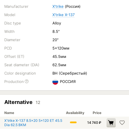
Manufacturer
X'trike
(Россия)
Model
X'trike X-137
Disc type
Alloy
Width
8.5"
Diameter
20"
PCD
5x120мм
Offset (ET)
45.5мм
Seat diameter (DIA)
62.5мм
Color designation
BH (Серебристый)
Production
РОССИЯ
Alternative
12
Name
Availability
Price
X'trike X-137 8.5x20 5x120 ET 45.5
14 740
₽
Dia 62.5 BKM