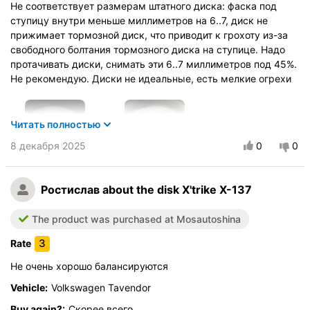
Не соответствует размерам штатного диска: фаска под
ступицу внутри меньше миллиметров на 6..7, диск не
прижимает тормозной диск, что приводит к грохоту из-за
свободного болтания тормозного диска на ступице. Надо
протачивать диски, снимать эти 6..7 миллиметров под 45%.
Не рекомендую. Диски не идеальные, есть мелкие огрехи
Читать полностью
8 декабря 2025
0
0
Ростислав
about the disk X'trike X-137
The product was purchased at Mosautoshina
Vehicle:
Li L7
3
Rate
Buy again?:
Точно нет
Не очень хорошо балансируются
Quality of production
Vehicle:
Volkswagen Tavendor
Качество покраски
Buy again?:
Скорее всего