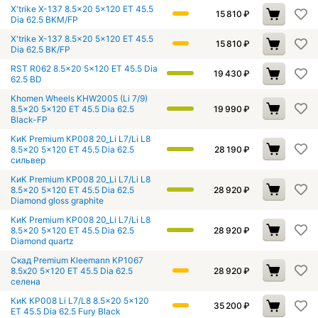
X'trike X-137 8.5x20 5x120 ET 45.5
15 810
₽
Dia 62.5 BKM/FP
X'trike X-137 8.5x20 5x120 ET 45.5
15 810
₽
Dia 62.5 BK/FP
RST R062 8.5x20 5x120 ET 45.5 Dia
19 430
₽
62.5 BD
Khomen Wheels KHW2005 (Li 7/9)
8.5x20 5x120 ET 45.5 Dia 62.5
19 990
₽
Black-FP
КиК Premium КР008 20_Li L7/Li L8
8.5x20 5x120 ET 45.5 Dia 62.5
28 190
₽
сильвер
КиК Premium КР008 20_Li L7/Li L8
8.5x20 5x120 ET 45.5 Dia 62.5
28 920
₽
Diamond gloss graphite
КиК Premium КР008 20_Li L7/Li L8
8.5x20 5x120 ET 45.5 Dia 62.5
28 920
₽
Diamond quartz
Скад Premium Kleemann КР1067
8.5x20 5x120 ET 45.5 Dia 62.5
28 920
₽
селена
КиК КР008 Li L7/L8 8.5x20 5x120
35 200
₽
ET 45.5 Dia 62.5 Fury Black