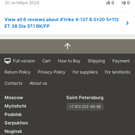
20 октября 2024
0
0
View all 6 reviews about X'trike X-137 8.5x20 5x112
ET 38 Dia 57.1 BK/FP
Full version
Cart
How to Buy
Shipping
Payment
Return Policy
Privacy Policy
For suppliers
For landlords
Contacts
About us
Moscow
Saint Petersburg
Mytishchi
+7 812 223-49-98
Podolsk
Serpukhov
Noginsk