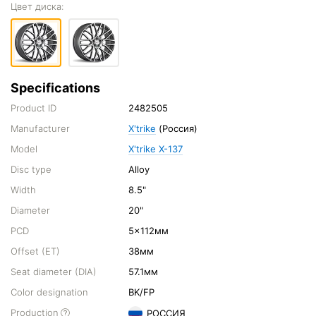
Цвет диска:
Specifications
Product ID
2482505
Manufacturer
X'trike
(Россия)
Model
X'trike X-137
Disc type
Alloy
Width
8.5"
Diameter
20"
PCD
5x112мм
Offset (ET)
38мм
Seat diameter (DIA)
57.1мм
Color designation
BK/FP
Production
РОССИЯ