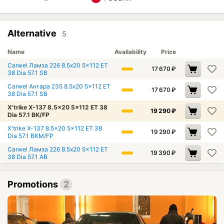
Alternative
5
Name
Availability
Price
Carwel Ламза 226 8.5x20 5x112 ET
17 670
₽
38 Dia 57.1 SB
Carwel Ангара 235 8.5x20 5x112 ET
17 670
₽
38 Dia 57.1 SB
X'trike X-137 8.5x20 5x112 ET 38
19 290
₽
Dia 57.1 BK/FP
X'trike X-137 8.5x20 5x112 ET 38
19 290
₽
Dia 57.1 BKM/FP
Carwel Ламза 226 8.5x20 5x112 ET
19 390
₽
38 Dia 57.1 AB
Promotions
2