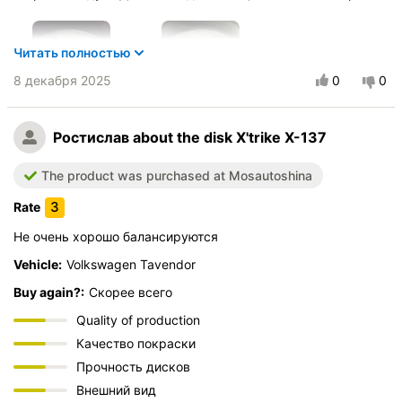
Читать полностью
8 декабря 2025
0
0
Ростислав
about the disk X'trike X-137
The product was purchased at Mosautoshina
Vehicle:
Li L7
3
Rate
Buy again?:
Точно нет
Не очень хорошо балансируются
Quality of production
Vehicle:
Volkswagen Tavendor
Качество покраски
Buy again?:
Скорее всего
Прочность дисков
Внешний вид
Quality of production
Price/performance
Качество покраски
Прочность дисков
Внешний вид