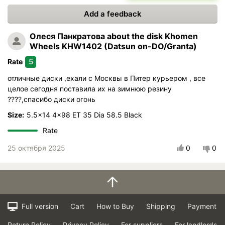
Add a feedback
Олеся Панкратова
about the disk Khomen
Wheels KHW1402 (Datsun on-DO/Granta)
5
Rate
отличные диски ,ехали с Москвы в Питер курьером , все
целое сегодня поставила их на зимнюю резину
????,спасибо диски огонь
Size:
5.5x14 4x98 ET 35 Dia 58.5 Black
Rate
25 октября 2025
0
0
Full version
Cart
How to Buy
Shipping
Payment
Return Policy
Privacy Policy
For suppliers
For landlords