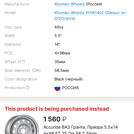
Manufacturer
Khomen Wheels
(Россия)
Model
Khomen Wheels KHW1402 (Datsun on-
DO/Granta)
Disc type
Alloy
Width
5.5"
Diameter
14"
PCD
4x98мм
Offset (ET)
35мм
Seat diameter (DIA)
58.5мм
Color designation
Black (черный)
Production
РОССИЯ
This product is being purchased instead
1 560
₽
Accuride ВАЗ Гранта, Приора 5.5x14
4x98 ET 35 Dia 58.5 Silver