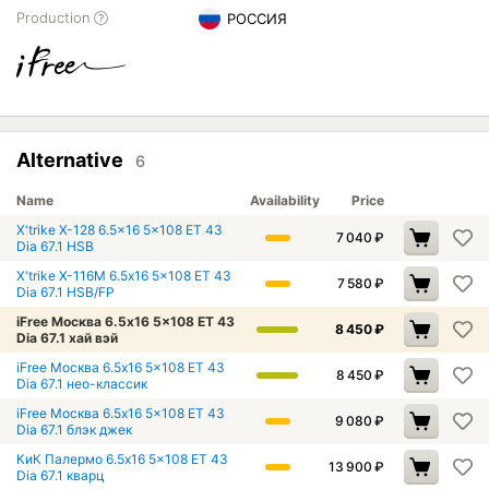
Production
РОССИЯ
Alternative
6
Name
Availability
Price
X'trike X-128 6.5x16 5x108 ET 43
7 040
₽
Dia 67.1 HSB
X'trike X-116М 6.5x16 5x108 ET 43
7 580
₽
Dia 67.1 HSB/FP
iFree Москва 6.5x16 5x108 ET 43
8 450
₽
Dia 67.1 хай вэй
iFree Москва 6.5x16 5x108 ET 43
8 450
₽
Dia 67.1 нео-классик
iFree Москва 6.5x16 5x108 ET 43
9 080
₽
Dia 67.1 блэк джек
КиК Палермо 6.5x16 5x108 ET 43
13 900
₽
Dia 67.1 кварц