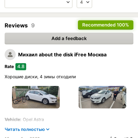
Recommended
100%
Reviews
9
Add a feedback
Михаил
about the disk iFree Москва
4.8
Rate
Хорошие диски, 4 зимы отходили
Vehicle:
Opel Astra
Buy again?:
Скорее всего
Читать полностью