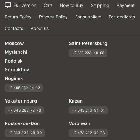
Full version
Cart
How to Buy
Shipping
Payment
Return Policy
Privacy Policy
For suppliers
For landlords
Contacts
About us
Moscow
Saint Petersburg
Mytishchi
+7 812 223-49-98
Podolsk
Serpukhov
Noginsk
+7 495 989-14-12
Yekaterinburg
Kazan
+7 343 288-72-78
+7 843 210-94-01
Rostov-on-Don
Voronezh
+7 863 333-28-30
+7 473 212-09-73