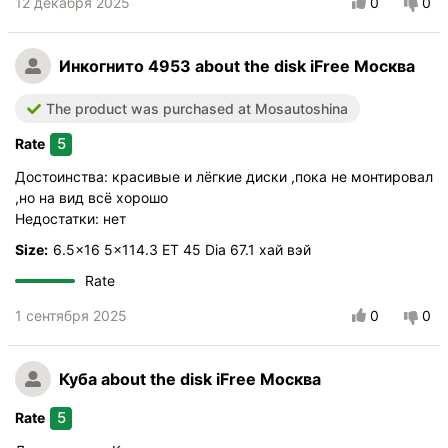
Quality of production
12 декабря 2025
0
0
Качество покраски
Прочность дисков
Инкогнито 4953
about the disk iFree Москва
Внешний вид
Price/performance
The product was purchased at Mosautoshina
5
Rate
Достоинства: красивые и лёгкие диски ,пока не монтировал
,но на вид всё хорошо
Недостатки: нет
Size:
6.5x16 5x114.3 ET 45 Dia 67.1 хай вэй
Rate
1 сентября 2025
0
0
Куба
about the disk iFree Москва
5
Rate