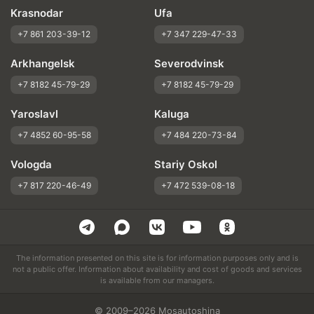
Krasnodar
Ufa
+7 861 203-39-12
+7 347 229-47-33
Arkhangelsk
Severodvinsk
+7 8182 45-79-29
+7 8182 45-79-29
Yaroslavl
Kaluga
+7 4852 60-95-58
+7 484 220-73-84
Vologda
Stariy Oskol
+7 817 220-46-49
+7 472 539-08-18
The information presented on this site is for information purposes only and is
not a public offer. Information about availability and cost of goods and services
is available from our managers.
© 2009–2026 Mosautoshina