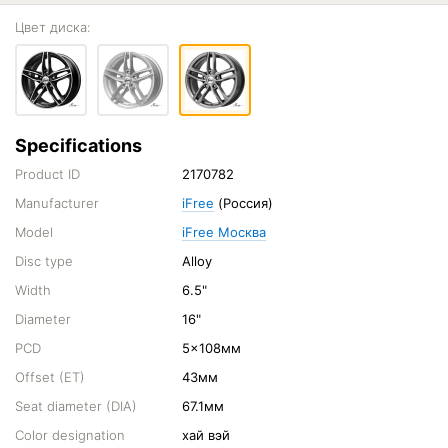
Цвет диска:
Specifications
Product ID
2170782
Manufacturer
iFree
(Россия)
Model
iFree Москва
Disc type
Alloy
Width
6.5"
Diameter
16"
PCD
5x108мм
Offset (ET)
43мм
Seat diameter (DIA)
67.1мм
Color designation
хай вэй