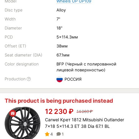
Model
Wheels UP UP109
Disc type
Alloy
Width
7"
Diameter
18"
PCD
5x114.3мм
Offset (ET)
38мм
Seat diameter (DIA)
67.1мм
Color designation
BFP (Черный с полированной
лицевой поверхностью)
Production
РОССИЯ
This product is being purchased instead
12 230
₽
14 060
₽
Carwel Крет 1812 Mitsubishi Outlander
7x18 5x114.3 ET 38 Dia 67.1 BL
4
1