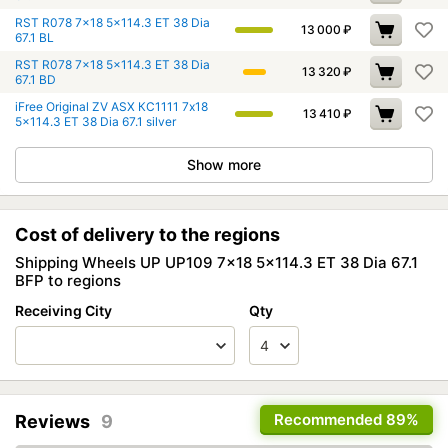
RST R078 7x18 5x114.3 ET 38 Dia
13 000
₽
67.1 BL
RST R078 7x18 5x114.3 ET 38 Dia
13 320
₽
67.1 BD
iFree Original ZV ASX КС1111 7x18
13 410
₽
5x114.3 ET 38 Dia 67.1 silver
Show more
Cost of delivery to the regions
Shipping Wheels UP UP109 7x18 5x114.3 ET 38 Dia 67.1
BFP to regions
Receiving City
Qty
Recommended
89%
Reviews
9