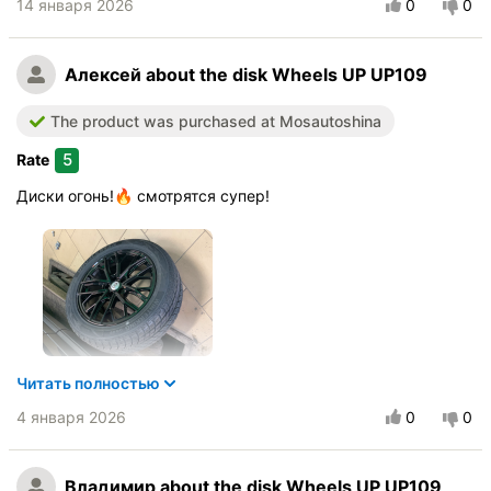
14 января 2026
0
0
Алексей
about the disk Wheels UP UP109
The product was purchased at Mosautoshina
5
Rate
Диски огонь!🔥 смотрятся супер!
Читать полностью
Vehicle:
Omoda C5
4 января 2026
0
0
Buy again?:
Скорее всего
Quality of production
Владимир
about the disk Wheels UP UP109