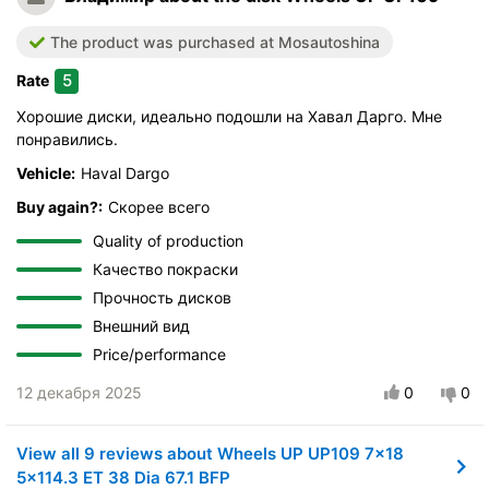
Качество покраски
Прочность дисков
The product was purchased at Mosautoshina
Внешний вид
5
Rate
Price/performance
Хорошие диски, идеально подошли на Хавал Дарго. Мне
понравились.
Vehicle:
Haval Dargo
Buy again?:
Скорее всего
Quality of production
Качество покраски
Прочность дисков
Внешний вид
Price/performance
12 декабря 2025
0
0
View all 9 reviews about Wheels UP UP109 7x18
5x114.3 ET 38 Dia 67.1 BFP