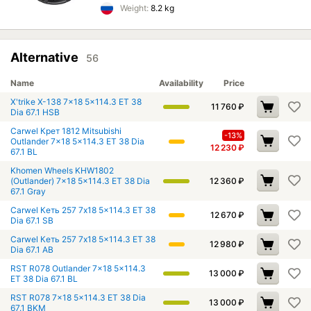
Weight:
8.2 kg
Alternative
56
Name
Availability
Price
X'trike X-138 7x18 5x114.3 ET 38
11 760
₽
Dia 67.1 HSB
Carwel Крет 1812 Mitsubishi
-13%
Outlander 7x18 5x114.3 ET 38 Dia
12 230
₽
67.1 BL
Khomen Wheels KHW1802
(Outlander) 7x18 5x114.3 ET 38 Dia
12 360
₽
67.1 Gray
Carwel Кеть 257 7x18 5x114.3 ET 38
12 670
₽
Dia 67.1 SB
Carwel Кеть 257 7x18 5x114.3 ET 38
12 980
₽
Dia 67.1 AB
RST R078 Outlander 7x18 5x114.3
13 000
₽
ET 38 Dia 67.1 BL
RST R078 7x18 5x114.3 ET 38 Dia
13 000
₽
67.1 BKM